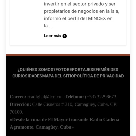
invertir en el sector privado y ser
propietarios de negocios en la isla,
informó el perfil del MINCEX en
la…
Leer más
¿QUIÉNES SOMOS?
FOTOREPORTAJES
EFEMÉRIDES
CURIOSIDADES
MAPA DEL SITIO
POLÍTICA DE PRIVACIDAD
Correo:
rcadigital@icrt.cu
|
Teléfono:
(+53) 32298673
|
Dirección:
Calle Cisneros # 310, Camagüey, Cuba.
CP:
70100.
«Desde la cuna de El Mayor transmite Radio Cadena
Agramonte, Camagüey, Cuba»