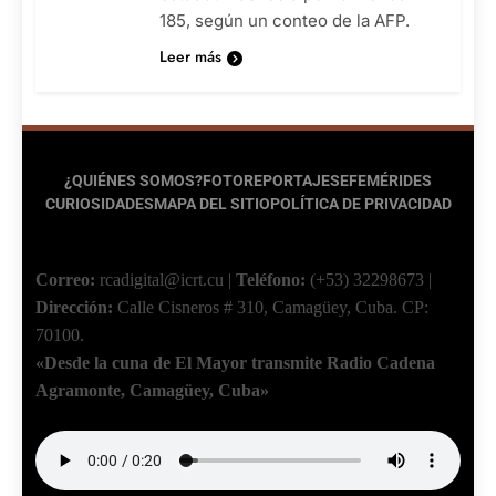
185, según un conteo de la AFP.
Leer más
¿QUIÉNES SOMOS?
FOTOREPORTAJES
EFEMÉRIDES
CURIOSIDADES
MAPA DEL SITIO
POLÍTICA DE PRIVACIDAD
Correo:
rcadigital@icrt.cu
|
Teléfono:
(+53) 32298673
|
Dirección:
Calle Cisneros # 310, Camagüey, Cuba.
CP:
70100.
«Desde la cuna de El Mayor transmite Radio Cadena
Agramonte, Camagüey, Cuba»