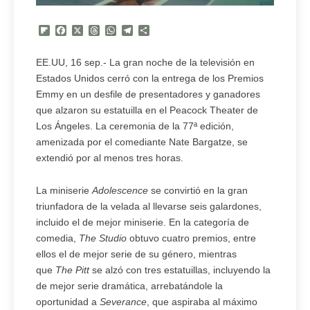
Flipboard
Facebook
X
Threads
WhatsApp
Telegram
Compartir
EE.UU, 16 sep.- La gran noche de la televisión en
Estados Unidos cerró con la entrega de los Premios
Emmy en un desfile de presentadores y ganadores
que alzaron su estatuilla en el Peacock Theater de
Los Ángeles. La ceremonia de la 77ª edición,
amenizada por el comediante Nate Bargatze, se
extendió por al menos tres horas.
La miniserie
Adolescence
se convirtió en la gran
triunfadora de la velada al llevarse seis galardones,
incluido el de mejor miniserie. En la categoría de
comedia,
The Studio
obtuvo cuatro premios, entre
ellos el de mejor serie de su género, mientras
que
The Pitt
se alzó con tres estatuillas, incluyendo la
de mejor serie dramática, arrebatándole la
oportunidad a
Severance
, que aspiraba al máximo