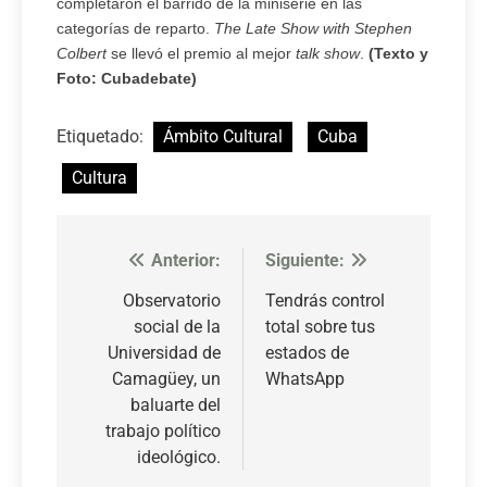
completaron el barrido de la miniserie en las
categorías de reparto.
The Late Show with Stephen
Colbert
se llevó el premio al mejor
talk show
.
(Texto y
Foto: Cubadebate)
Etiquetado:
Ámbito Cultural
Cuba
Cultura
Anterior:
Siguiente:
Navegación
de
Observatorio
Tendrás control
social de la
total sobre tus
entradas
Universidad de
estados de
Camagüey, un
WhatsApp
baluarte del
trabajo político
ideológico.