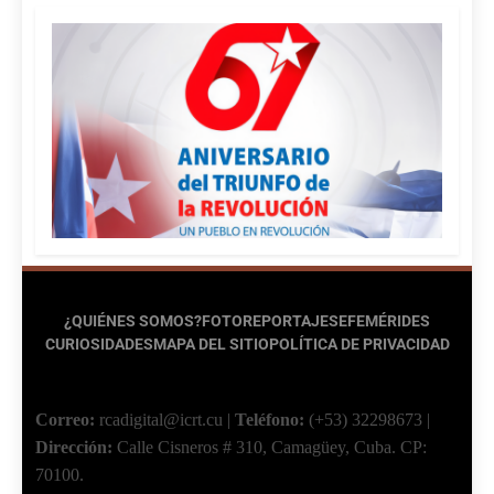
¿QUIÉNES SOMOS?
FOTOREPORTAJES
EFEMÉRIDES
CURIOSIDADES
MAPA DEL SITIO
POLÍTICA DE PRIVACIDAD
Correo:
rcadigital@icrt.cu
|
Teléfono:
(+53) 32298673
|
Dirección:
Calle Cisneros # 310, Camagüey, Cuba.
CP:
70100.