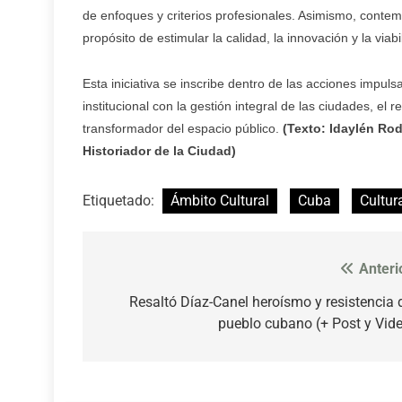
de enfoques y criterios profesionales. Asimismo, contem
propósito de estimular la calidad, la innovación y la via
Esta iniciativa se inscribe dentro de las acciones impu
institucional con la gestión integral de las ciudades, el
transformador del espacio público.
(Texto: Idaylén Ro
Historiador de la Ciudad)
Etiquetado:
Ámbito Cultural
Cuba
Cultur
Anteri
Navegación
de
Resaltó Díaz-Canel heroísmo y resistencia 
pueblo cubano (+ Post y Vid
entradas