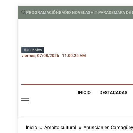
Saltar
PROGRAMACIÓN
RADIO NOVELAS
HIT PARADE
MAPA DE
al
contenido
En vivo
viernes, 07/08/2026
11:00:27 AM
INICIO
DESTACADAS
Inicio
Ámbito cultural
Anuncian en Camagüey T