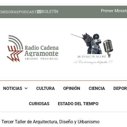
El MIT pres
Primer Ministr
BOLETÍN
 EMISORAS
PODCAST
Nuevas medidas de Estados Un
Relatores de la ONU exigen a E
El MIT pres
Primer Ministr
Nuevas medidas de Estados Un
Relatores de la ONU exigen a E
Radio Cadena Agra
Radio Cadena Agramonte, Emisora Provincial De Camagüe
Cu
NOTICIAS
CULTURA
OPINIÓN
CIENCIA
DEPOR
CURIOSAS
ESTADO DEL TIEMPO
ercer Taller de Arquitectura, Diseño y Urbanismo