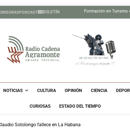
Hansel Abr
Formación en Turismo 
BOLETÍN
 EMISORAS
PODCAST
Emprender
Lil, la de ojos color del
Hansel Abr
Formación en Turismo 
Emprender
Lil, la de ojos color del
Radio Cadena Agra
Radio Cadena Agramonte, Emisora Provincial De Camagüe
Cu
NOTICIAS
CULTURA
OPINIÓN
CIENCIA
DEPOR
CURIOSAS
ESTADO DEL TIEMPO
 Claudio Sotolongo fallece en La Habana