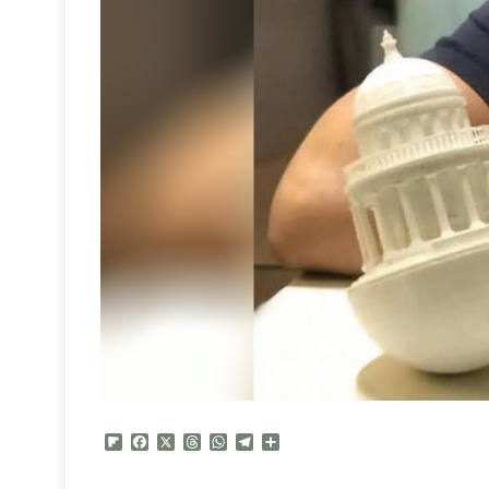
Flipboard
Facebook
X
Threads
WhatsApp
Telegram
Compartir