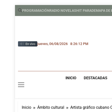
Saltar
PROGRAMACIÓN
RADIO NOVELAS
HIT PARADE
MAPA DE
al
contenido
jueves, 06/08/2026
8:26:13 PM
En vivo
INICIO
DESTACADAS
Inicio
Ámbito cultural
Artista gráfico cubano