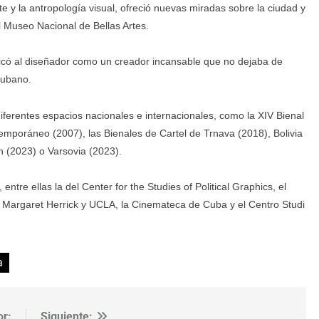
te y la antropología visual, ofreció nuevas miradas sobre la ciudad y
 Museo Nacional de Bellas Artes.
lificó al diseñador como un creador incansable que no dejaba de
cubano.
ferentes espacios nacionales e internacionales, como la XIV Bienal
mporáneo (2007), las Bienales de Cartel de Trnava (2018), Bolivia
n (2023) o Varsovia (2023).
ntre ellas la del Center for the Studies of Political Graphics, el
s Margaret Herrick y UCLA, la Cinemateca de Cuba y el Centro Studi
a
or:
Siguiente: