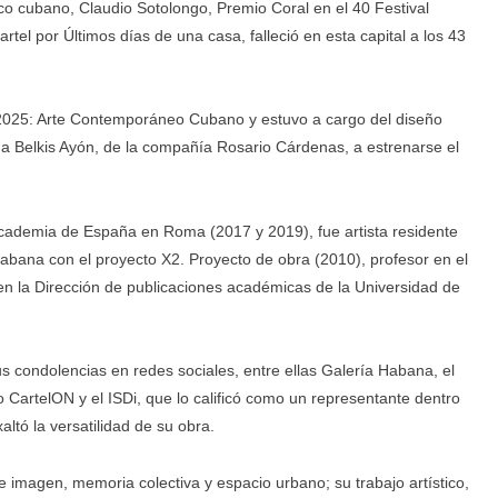
ico cubano, Claudio Sotolongo, Premio Coral en el 40 Festival
tel por Últimos días de una casa, falleció en esta capital a los 43
B 2025: Arte Contemporáneo Cubano y estuvo a cargo del diseño
s a Belkis Ayón, de la compañía Rosario Cárdenas, a estrenarse el
cademia de España en Roma (2017 y 2019), fue artista residente
Habana con el proyecto X2. Proyecto de obra (2010), profesor en el
l en la Dirección de publicaciones académicas de la Universidad de
sus condolencias en redes sociales, entre ellas Galería Habana, el
o CartelON y el ISDi, que lo calificó como un representante dentro
ltó la versatilidad de su obra.
e imagen, memoria colectiva y espacio urbano; su trabajo artístico,