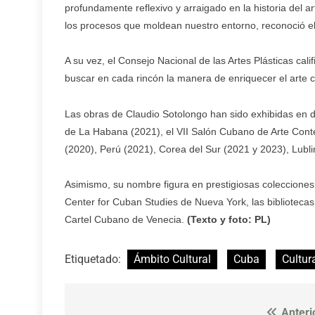
profundamente reflexivo y arraigado en la historia del ar
los procesos que moldean nuestro entorno, reconoció el
A su vez, el Consejo Nacional de las Artes Plásticas ca
buscar en cada rincón la manera de enriquecer el arte 
Las obras de Claudio Sotolongo han sido exhibidas en di
de La Habana (2021), el VII Salón Cubano de Arte Conte
(2020), Perú (2021), Corea del Sur (2021 y 2023), Lubli
Asimismo, su nombre figura en prestigiosas colecciones, e
Center for Cuban Studies de Nueva York, las biblioteca
Cartel Cubano de Venecia.
(Texto y foto: PL)
Etiquetado:
Ámbito Cultural
Cuba
Cultur
Anteri