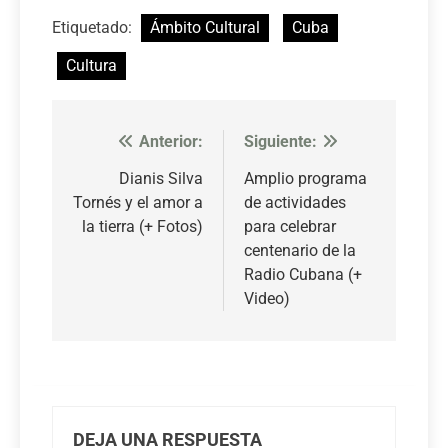
Etiquetado:
Ámbito Cultural
Cuba
Cultura
Anterior:
Siguiente:
Navegación
de
Dianis Silva
Amplio programa
Tornés y el amor a
de actividades
entradas
la tierra (+ Fotos)
para celebrar
centenario de la
Radio Cubana (+
Video)
DEJA UNA RESPUESTA