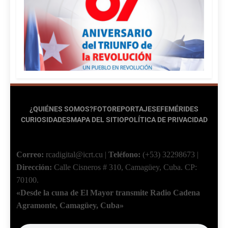
¿QUIÉNES SOMOS?
FOTOREPORTAJES
EFEMÉRIDES
CURIOSIDADES
MAPA DEL SITIO
POLÍTICA DE PRIVACIDAD
Correo:
rcadigital@icrt.cu
|
Teléfono:
(+53) 32298673
|
Dirección:
Calle Cisneros # 310, Camagüey, Cuba.
CP:
70100.
«Desde la cuna de El Mayor transmite Radio Cadena
Agramonte, Camagüey, Cuba»