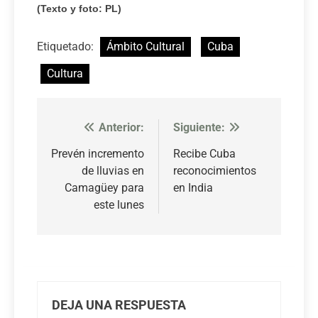
(Texto y foto: PL)
Etiquetado:
Ámbito Cultural
Cuba
Cultura
Anterior:
Siguiente:
Navegación
de
Prevén incremento
Recibe Cuba
de lluvias en
reconocimientos
entradas
Camagüey para
en India
este lunes
DEJA UNA RESPUESTA