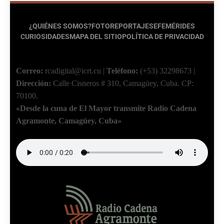
¿QUIÉNES SOMOS?
FOTOREPORTAJES
EFEMÉRIDES
CURIOSIDADES
MAPA DEL SITIO
POLÍTICA DE PRIVACIDAD
Correo:
rcadigital@icrt.cu
|
Teléfono:
(+53) 32298673
|
Dirección:
Calle Cisneros # 310, Camagüey, Cuba.
CP:
70100.
«Desde la cuna de El Mayor transmite Radio Cadena
Agramonte, Camagüey, Cuba»