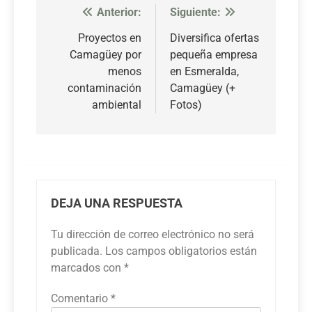
Anterior:
Siguiente:
Navegación
de
Proyectos en
Diversifica ofertas
Camagüey por
pequeña empresa
entradas
menos
en Esmeralda,
contaminación
Camagüey (+
ambiental
Fotos)
DEJA UNA RESPUESTA
Tu dirección de correo electrónico no será
publicada.
Los campos obligatorios están
marcados con
*
Comentario
*