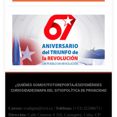
¿QUIÉNES SOMOS?
FOTOREPORTAJES
EFEMÉRIDES
CURIOSIDADES
MAPA DEL SITIO
POLÍTICA DE PRIVACIDAD
Correo:
rcadigital@icrt.cu
|
Teléfono:
(+53) 32298673
|
Dirección:
Calle Cisneros # 310, Camagüey, Cuba.
CP: