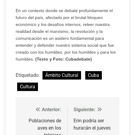
En un contexto donde se debate profundamente el
futuro del país, afectado por el brutal bloqueo
económico y los desafíos internos, releer nuestra
realidad desde el marxismo, la revolución y la
comunicación es un asidero fundamental para
entender y defender nuestro sistema social que fue
creado con los humildes, por los humildes y para los
humildes.
(Texto y Foto: Cubadebate)
Etiquetado:
Ámbito Cultural
Cuba
Cultura
Anterior:
Siguiente:
Navegación
de
Poblaciones de
Erin podría ser
aves en los
huracán el jueves
entradas