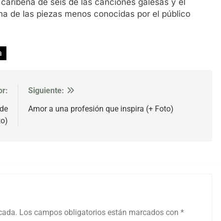
 caribeña de seis de las canciones galesas y el
una de las piezas menos conocidas por el público
a
or:
Siguiente:
 de
Amor a una profesión que inspira (+ Foto)
to)
icada.
Los campos obligatorios están marcados con
*