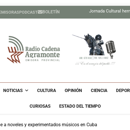
Boletín Cam
Jornada Cultural he
BOLETÍN
 EMISORAS
PODCAST
Compañía cuban
Boletín Cam
Jornada Cultural he
Compañía cuban
Radio Cadena Agra
Radio Cadena Agramonte, Emisora Provincial De Camagüe
Cu
NOTICIAS
CULTURA
OPINIÓN
CIENCIA
DEPOR
CURIOSAS
ESTADO DEL TIEMPO
ne a noveles y experimentados músicos en Cuba