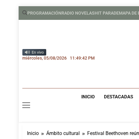
Saltar
PROGRAMACIÓN
RADIO NOVELAS
HIT PARADE
MAPA DE
al
contenido
En vivo
miércoles, 05/08/2026
11:49:43 PM
INICIO
DESTACADAS
Inicio
Ámbito cultural
Festival Beethoven reú