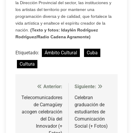
la Dirección Provincial del sector, las instituciones y
los artistas del territorio por mantener una
programación diversa y de calidad, que fortalece la
vida artística y enaltece el espíritu creador de la
nación.
(Texto y fotos: Idaylén Rodríguez
Rodríguez/Radio Cadena Agramonte)
Etiquetado:
Ámbito Cultural
Cuba
Cultura
Anterior:
Siguiente:
Navegación
de
Telecomunicadores
Celebran
de Camagüey
graduación de
entradas
acogen celebración
estudiantes de
del Día del
Comunicación
Innovador (+
Social (+ Fotos)