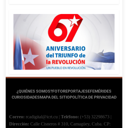
¿QUIÉNES SOMOS?
FOTOREPORTAJES
EFEMÉRIDES
CURIOSIDADES
MAPA DEL SITIO
POLÍTICA DE PRIVACIDAD
Correo:
rcadigital@icrt.cu
|
Teléfono:
(+53) 32298673
|
Dirección:
Calle Cisneros # 310, Camagüey, Cuba.
CP: