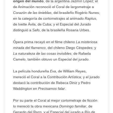
origen del mundo
, de la argentina Jazmín López; el
de Animación reconoció el Coral de largometraje a
Corazón de las tinieblas
, del brasileño Rogério Nunes;
en la categoría de cortometrajes al animado
Raptus
,
de Ivette Ávila, de Cuba; y el Especial del Jurado
distinguió a
Safo
, de la brasileña Rosana Urbes.
Ópera prima recayó en el filme chileno
La misteriosa
mirada del flamenco
, del chileno Diego Céspedes; y
La naturaleza de las cosas invisibles
, de Rafaela
Camelo, también obtuvo un Especial del jurado.
La película hondureña
Eva
, de William Reyes,
mereció el Coral a la Contribución Artística; y el jurado
destacó la contribución de Rebeca Diniz y Pedro
Waddington en
Precisamos falar
.
Por su parte el Coral al mejor cortometraje de ficción
lo mereció la obra mexicana
Domingo familiar
, de
Gerardo del Razo, y el Especial del jurado a
Río de