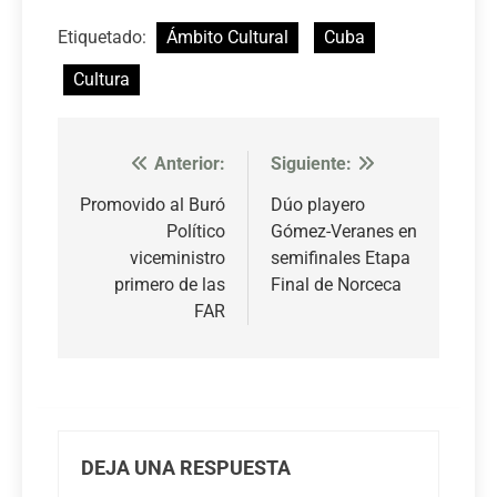
Etiquetado:
Ámbito Cultural
Cuba
Cultura
Anterior:
Siguiente:
Navegación
de
Promovido al Buró
Dúo playero
Político
Gómez-Veranes en
entradas
viceministro
semifinales Etapa
primero de las
Final de Norceca
FAR
DEJA UNA RESPUESTA