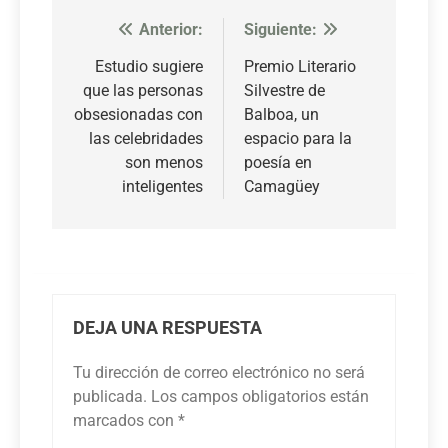
Anterior:
Siguiente:
Navegación
de
Estudio sugiere
Premio Literario
que las personas
Silvestre de
entradas
obsesionadas con
Balboa, un
las celebridades
espacio para la
son menos
poesía en
inteligentes
Camagüey
DEJA UNA RESPUESTA
Tu dirección de correo electrónico no será
publicada.
Los campos obligatorios están
marcados con
*