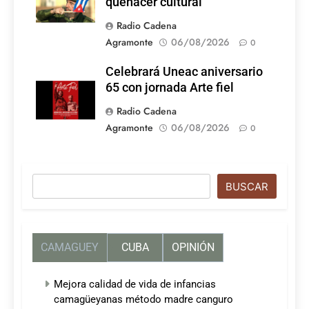
quehacer cultural
Radio Cadena
Agramonte
06/08/2026
0
Celebrará Uneac aniversario
65 con jornada Arte fiel
Radio Cadena
Agramonte
06/08/2026
0
Buscar
BUSCAR
CAMAGUEY
CUBA
OPINIÓN
Mejora calidad de vida de infancias
camagüeyanas método madre canguro