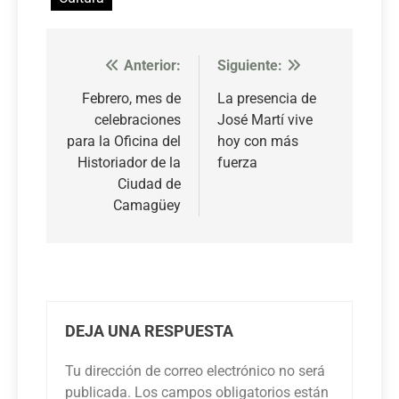
Anterior:
Siguiente:
Navegación
de
Febrero, mes de
La presencia de
celebraciones
José Martí vive
entradas
para la Oficina del
hoy con más
Historiador de la
fuerza
Ciudad de
Camagüey
DEJA UNA RESPUESTA
Tu dirección de correo electrónico no será
publicada.
Los campos obligatorios están