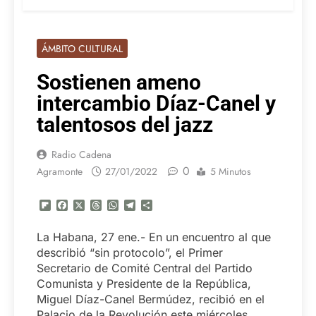
ÁMBITO CULTURAL
Sostienen ameno
intercambio Díaz-Canel y
talentosos del jazz
Radio Cadena
0
Agramonte
27/01/2022
5 Minutos
Flipboard
Facebook
X
Threads
WhatsApp
Telegram
Compartir
La Habana, 27 ene.- En un encuentro al que
describió “sin protocolo”, el Primer
Secretario de Comité Central del Partido
Comunista y Presidente de la República,
Miguel Díaz-Canel Bermúdez, recibió en el
Palacio de la Revolución este miércoles,