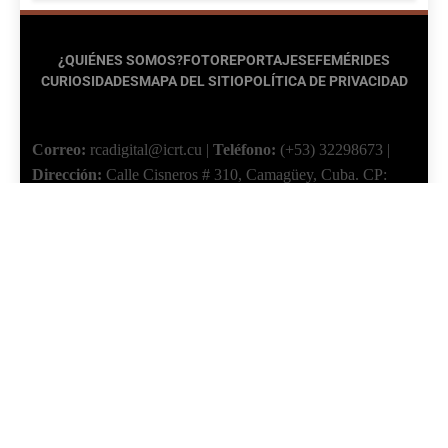
¿QUIÉNES SOMOS?
FOTOREPORTAJES
EFEMÉRIDES
CURIOSIDADES
MAPA DEL SITIO
POLÍTICA DE PRIVACIDAD
Correo:
rcadigital@icrt.cu
|
Teléfono:
(+53) 32298673
|
Dirección:
Calle Cisneros # 310, Camagüey, Cuba.
CP:
70100.
«Desde la cuna de El Mayor transmite Radio Cadena
Agramonte, Camagüey, Cuba»