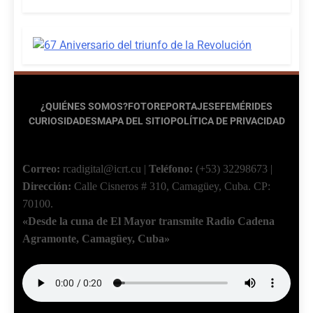
¿QUIÉNES SOMOS?
FOTOREPORTAJES
EFEMÉRIDES
CURIOSIDADES
MAPA DEL SITIO
POLÍTICA DE PRIVACIDAD
Correo:
rcadigital@icrt.cu
|
Teléfono:
(+53) 32298673
|
Dirección:
Calle Cisneros # 310, Camagüey, Cuba.
CP:
70100.
«Desde la cuna de El Mayor transmite Radio Cadena
Agramonte, Camagüey, Cuba»