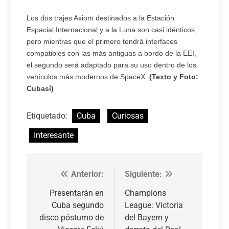
Los dos trajes Axiom destinados a la Estación
Espacial Internacional y a la Luna son casi idénticos,
pero mientras que el primero tendrá interfaces
compatibles con las más antiguas a bordo de la EEI,
el segundo será adaptado para su uso dentro de los
vehículos más modernos de SpaceX.
(Texto y Foto:
Cubasí)
Etiquetado:
Cuba
Curiosas
Interesante
Anterior:
Siguiente:
Navegación
de
Presentarán en
Champions
Cuba segundo
League: Victoria
entradas
disco póstumo de
del Bayern y