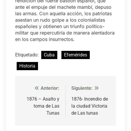
rendición del fuerte bastión español, que
ante el empuje del machete mambí, depuso
las armas. Con aquella acción, los patriotas
asestan un rudo golpe a los colonialistas
españoles y obtienen un triunfo político-
militar que repercutiría de manera alentadora
en los campos insurrectos.
Etiquetado:
Cuba
Efemérides
Historia
Anterior:
Siguiente:
Navegación
de
1876 – Asalto y
1876- Incendio de
toma de Las
la ciudad Victoria
entradas
Tunas
de Las tunas