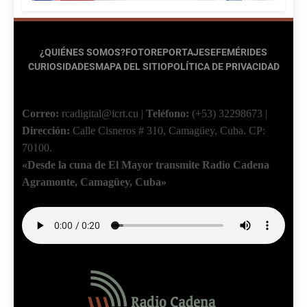
¿QUIÉNES SOMOS?
FOTOREPORTAJES
EFEMÉRIDES
CURIOSIDADES
MAPA DEL SITIO
POLÍTICA DE PRIVACIDAD
Correo:
rcadigital@icrt.cu
|
Teléfono:
(+53) 32298673
|
Dirección:
Calle Cisneros # 310, Camagüey, Cuba.
CP:
70100.
«Desde la cuna de El Mayor transmite Radio Cadena
Agramonte, Camagüey, Cuba»