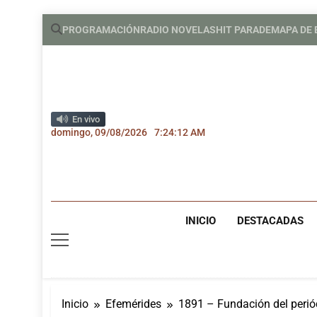
Saltar
PROGRAMACIÓN
RADIO NOVELAS
HIT PARADE
MAPA DE
al
contenido
En vivo
domingo, 09/08/2026
7:24:13 AM
INICIO
DESTACADAS
Inicio
Efemérides
1891 – Fundación del perió