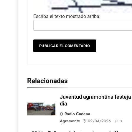
Escriba el texto mostrado arriba:
Relacionadas
Juventud agramontina festeja
día
Radio Cadena
Agramonte
02/04/2026
0