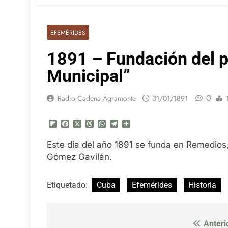
EFEMÉRIDES
1891 – Fundación del p
Municipal”
0
Radio Cadena Agramonte
01/01/1891
Flipboard
Facebook
X
Threads
WhatsApp
Telegram
Compartir
Este día del año 1891 se funda en Remedios,
Gómez Gavilán.
Etiquetado:
Cuba
Efemérides
Historia
Anteri
Navegación