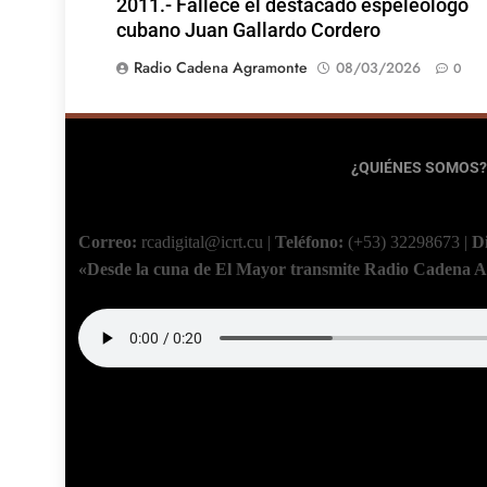
2011.- Fallece el destacado espeleólogo
cubano Juan Gallardo Cordero
Radio Cadena Agramonte
08/03/2026
0
¿QUIÉNES SOMOS?
Correo:
rcadigital@icrt.cu
|
Teléfono:
(+53) 32298673
|
D
«Desde la cuna de El Mayor transmite Radio Cadena