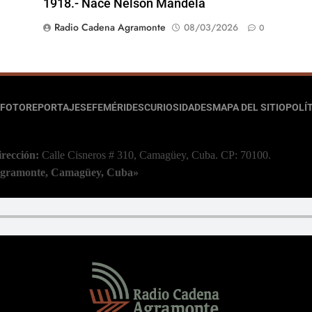
1918.- Nace Nelson Mandela
Radio Cadena Agramonte
08/03/2026
0
FOTOREPORTAJES
EFEMÉRIDES
CURIOSIDADES
MAPA DEL SITIO
POLÍT
irección:
Calle Cisneros # 310, Camagüey, Cuba.
CP: 70100.
 Agramonte, Camagüey, Cuba»