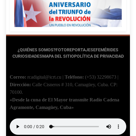
¿QUIÉNES SOMOS?
FOTOREPORTAJES
EFEMÉRIDES
CURIOSIDADES
MAPA DEL SITIO
POLÍTICA DE PRIVACIDAD
Correo:
rcadigital@icrt.cu
|
Teléfono:
(+53) 32298673
|
Dirección:
Calle Cisneros # 310, Camagüey, Cuba.
CP:
70100.
«Desde la cuna de El Mayor transmite Radio Cadena
Agramonte, Camagüey, Cuba»