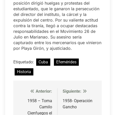
posición dirigió huelgas y protestas del
estudiantado, que le ganaron la persecución
del director del instituto, la cárcel y la
expulsión del centro. Por su valiente actitud
contra la tiranía, llegó a ocupar destacadas
responsabilidades en el Movimiento 26 de
Julio en Marianao. Su asesino sería
capturado entre los mercenarios que vinieron
por Playa Girón, y ajusticiado.
Etiquetado:
Cuba
Efemérides
Historia
Anterior:
Siguiente:
Navegación
de
1958 – Toma
1958- Operación
Camilo
Gancho
entradas
Cienfuegos el