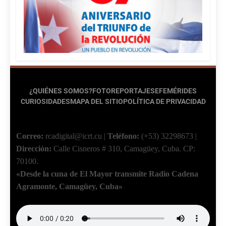
¿QUIÉNES SOMOS?
FOTOREPORTAJES
EFEMÉRIDES
CURIOSIDADES
MAPA DEL SITIO
POLÍTICA DE PRIVACIDAD
Correo:
rcadigital@icrt.cu
|
Teléfono:
(+53) 32298673
|
Dirección:
Calle Cisneros # 310, Camagüey, Cuba.
CP:
70100.
«Desde la cuna de El Mayor transmite Radio Cadena
Agramonte, Camagüey, Cuba»