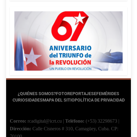
¿QUIÉNES SOMOS?
FOTOREPORTAJES
EFEMÉRIDES
CURIOSIDADES
MAPA DEL SITIO
POLÍTICA DE PRIVACIDAD
Correo:
rcadigital@icrt.cu
|
Teléfono:
(+53) 32298673
|
Dirección:
Calle Cisneros # 310, Camagüey, Cuba.
CP:
70100.