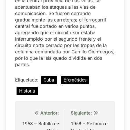
en la central provincia de Las Villas, se
acentuaban los ataques a las vías de
comunicación. Se fueron cerrando
gradualmente las carreteras; el ferrocarril
central fue cortado en varios puntos,
agregando que el circuito sur estaba
interrumpido por el segundo frente y el
circuito norte cerrado por las tropas de la
columna comandada por Camilo Cienfuegos,
por lo que la isla quedo dividida en dos
partes.
Etiquetado:
Cuba
Efemérides
Historia
Anterior:
Siguiente:
Navegación
de
1958 – Batalla de
1958 – Se firma el