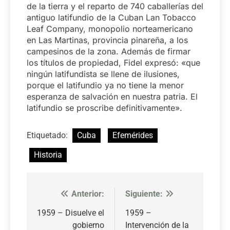
de la tierra y el reparto de 740 caballerías del
antiguo latifundio de la Cuban Lan Tobacco
Leaf Company, monopolio norteamericano
en Las Martinas, provincia pinareña, a los
campesinos de la zona. Además de firmar
los títulos de propiedad, Fidel expresó: «que
ningún latifundista se llene de ilusiones,
porque el latifundio ya no tiene la menor
esperanza de salvación en nuestra patria. El
latifundio se proscribe definitivamente».
Etiquetado:
Cuba
Efemérides
Historia
Anterior:
Siguiente:
Navegación
de
1959 – Disuelve el
1959 –
gobierno
Intervención de la