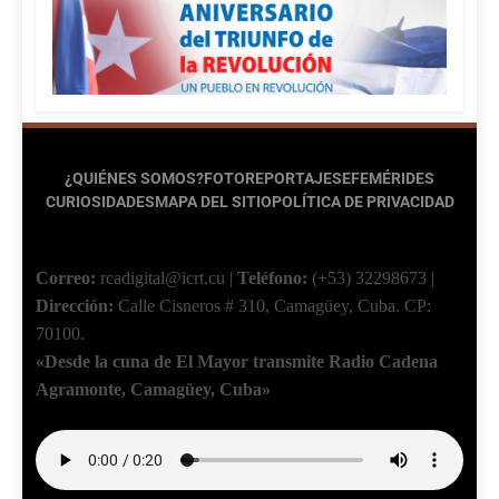
¿QUIÉNES SOMOS?
FOTOREPORTAJES
EFEMÉRIDES
CURIOSIDADES
MAPA DEL SITIO
POLÍTICA DE PRIVACIDAD
Correo:
rcadigital@icrt.cu
|
Teléfono:
(+53) 32298673
|
Dirección:
Calle Cisneros # 310, Camagüey, Cuba.
CP:
70100.
«Desde la cuna de El Mayor transmite Radio Cadena
Agramonte, Camagüey, Cuba»