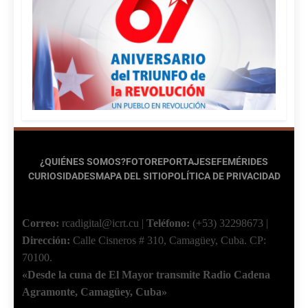
¿QUIÉNES SOMOS?
FOTOREPORTAJES
EFEMÉRIDES
CURIOSIDADES
MAPA DEL SITIO
POLÍTICA DE PRIVACIDAD
Correo:
rcadigital@icrt.cu
|
Teléfono:
(+53) 32298673
|
Dirección:
Calle Cisneros # 310, Camagüey, Cuba.
CP:
70100.
«Desde la cuna de El Mayor transmite Radio Cadena
Agramonte, Camagüey, Cuba»