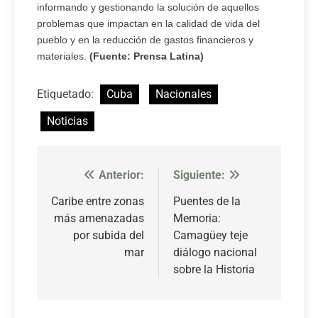
informando y gestionando la solución de aquellos
problemas que impactan en la calidad de vida del
pueblo y en la reducción de gastos financieros y
materiales.
(Fuente: Prensa Latina)
Etiquetado:
Cuba
Nacionales
Noticias
Anterior:
Siguiente:
Navegación
de
Caribe entre zonas
Puentes de la
más amenazadas
Memoria:
entradas
por subida del
Camagüey teje
mar
diálogo nacional
sobre la Historia