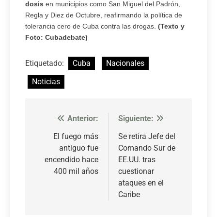
dosis
en municipios como San Miguel del Padrón,
Regla y Diez de Octubre, reafirmando la política de
tolerancia cero de Cuba contra las drogas.
(Texto y
Foto: Cubadebate)
Etiquetado:
Cuba
Nacionales
Noticias
Anterior:
Siguiente:
Navegación
de
El fuego más
Se retira Jefe del
antiguo fue
Comando Sur de
entradas
encendido hace
EE.UU. tras
400 mil años
cuestionar
ataques en el
Caribe