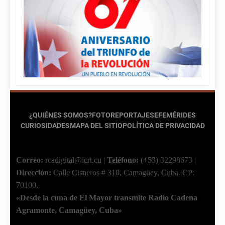
¿QUIÉNES SOMOS?
FOTOREPORTAJES
EFEMÉRIDES
CURIOSIDADES
MAPA DEL SITIO
POLÍTICA DE PRIVACIDAD
Correo:
rcadigital@icrt.cu
|
Teléfono:
(+53) 32298673
|
Dirección:
Calle Cisneros # 310, Camagüey, Cuba.
CP:
70100.
«Desde la cuna de El Mayor transmite Radio Cadena
Agramonte, Camagüey, Cuba»