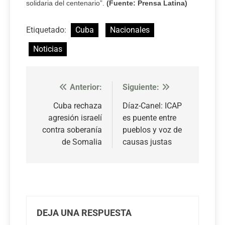
solidaria del centenario”.
(Fuente: Prensa Latina)
Etiquetado:
Cuba
Nacionales
Noticias
Anterior:
Siguiente:
Navegación
de
Cuba rechaza
Díaz-Canel: ICAP
agresión israelí
es puente entre
entradas
contra soberanía
pueblos y voz de
de Somalia
causas justas
DEJA UNA RESPUESTA