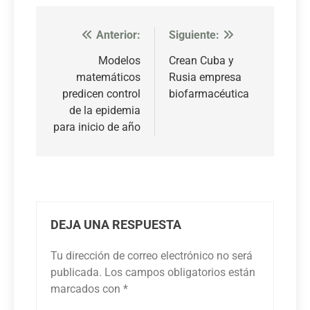
Anterior:
Siguiente:
Navegación
de
Modelos
Crean Cuba y
matemáticos
Rusia empresa
entradas
predicen control
biofarmacéutica
de la epidemia
para inicio de año
DEJA UNA RESPUESTA
Tu dirección de correo electrónico no será
publicada.
Los campos obligatorios están
marcados con
*