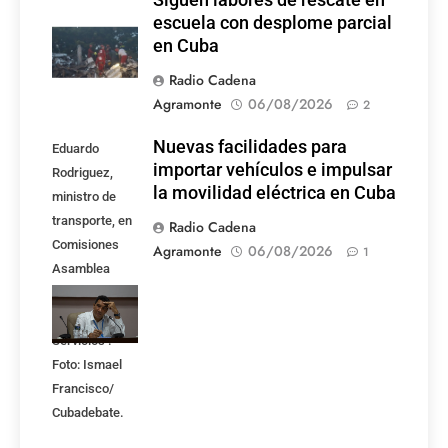
escuela con desplome parcial
en Cuba
Radio Cadena
Agramonte
06/08/2026
2
Nuevas facilidades para
Eduardo
importar vehículos e impulsar
Rodriguez,
la movilidad eléctrica en Cuba
ministro de
transporte, en
Radio Cadena
Comisiones
Agramonte
06/08/2026
1
Asamblea
Nacional,
Atención a los
Servicios .
Foto: Ismael
Francisco/
Cubadebate.