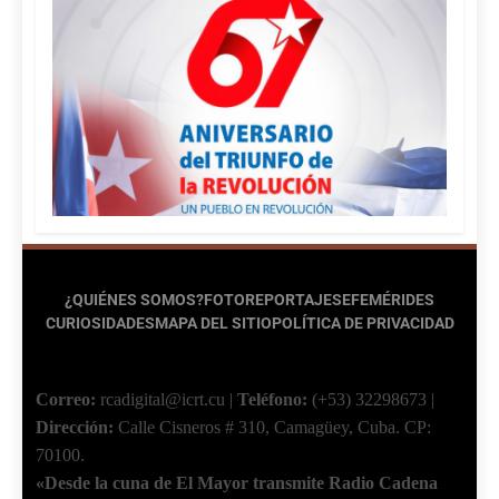
¿QUIÉNES SOMOS?
FOTOREPORTAJES
EFEMÉRIDES
CURIOSIDADES
MAPA DEL SITIO
POLÍTICA DE PRIVACIDAD
Correo:
rcadigital@icrt.cu
|
Teléfono:
(+53) 32298673
|
Dirección:
Calle Cisneros # 310, Camagüey, Cuba.
CP:
70100.
«Desde la cuna de El Mayor transmite Radio Cadena