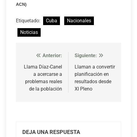
ACN)
Etiquetado:
Cuba
Nacionales
Noticias
Anterior:
Siguiente:
Navegación
de
Llama Díaz-Canel
Llaman a convertir
a acercarse a
planificación en
entradas
problemas reales
resultados desde
de la población
XI Pleno
DEJA UNA RESPUESTA