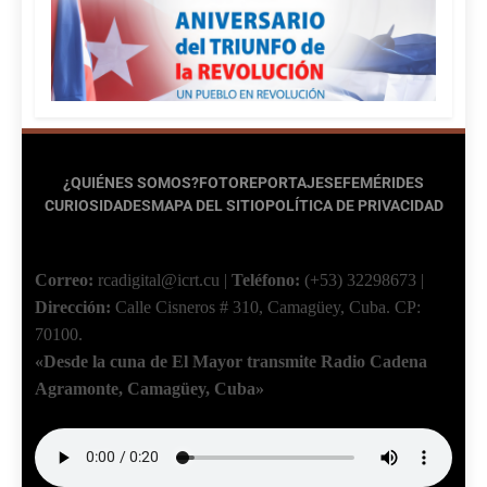
¿QUIÉNES SOMOS?
FOTOREPORTAJES
EFEMÉRIDES
CURIOSIDADES
MAPA DEL SITIO
POLÍTICA DE PRIVACIDAD
Correo:
rcadigital@icrt.cu
|
Teléfono:
(+53) 32298673
|
Dirección:
Calle Cisneros # 310, Camagüey, Cuba.
CP:
70100.
«Desde la cuna de El Mayor transmite Radio Cadena
Agramonte, Camagüey, Cuba»