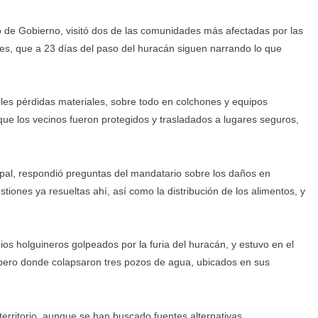
po de Gobierno, visitó dos de las comunidades más afectadas por las
es, que a 23 días del paso del huracán siguen narrando lo que
bles pérdidas materiales, sobre todo en colchones y equipos
que los vecinos fueron protegidos y trasladados a lugares seguros,
pal, respondió preguntas del mandatario sobre los daños en
estiones ya resueltas ahí, así como la distribución de los alimentos, y
os holguineros golpeados por la furia del huracán, y estuvo en el
, pero donde colapsaron tres pozos de agua, ubicados en sus
erritorio, aunque se han buscado fuentes alternativas.