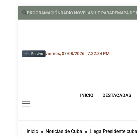
Saltar
PROGRAMACIÓN
RADIO NOVELAS
HIT PARADE
MAPA DE
al
contenido
viernes, 07/08/2026
7:32:35 PM
En vivo
INICIO
DESTACADAS
Inicio
Noticias de Cuba
Llega Presidente cuba