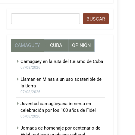
Buscar
BUSCAR
CAMAGUEY
CUBA
OPINIÓN
Camagüey en la ruta del turismo de Cuba
07/08/2026
Llaman en Minas a un uso sostenible de
la tierra
07/08/2026
Juventud camagüeyana inmersa en
celebración por los 100 años de Fidel
06/08/2026
Jornada de homenaje por centenario de
Fidel motivará quehacer cultural