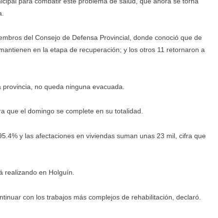
unicipal para combatir este problema de salud, que ahora se torna
a.
iembros del Consejo de Defensa Provincial, donde conoció que de
mantienen en la etapa de recuperación; y los otros 11 retornaron a
a provincia, no queda ninguna evacuada.
ra que el domingo se complete en su totalidad.
5.4% y las afectaciones en viviendas suman unas 23 mil, cifra que
á realizando en Holguín.
ntinuar con los trabajos más complejos de rehabilitación, declaró.