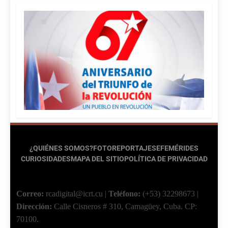
¿QUIÉNES SOMOS?
FOTOREPORTAJES
EFEMÉRIDES
CURIOSIDADES
MAPA DEL SITIO
POLÍTICA DE PRIVACIDAD
Correo:
rcadigital@icrt.cu
|
Teléfono:
(+53) 32298673
|
Dirección:
Calle Cisneros # 310, Camagüey, Cuba.
CP:
70100.