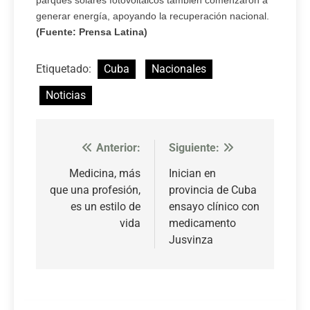
generar energía, apoyando la recuperación nacional.
(Fuente: Prensa Latina)
Etiquetado:
Cuba
Nacionales
Noticias
Anterior:
Siguiente:
Navegación
de
Medicina, más
Inician en
que una profesión,
provincia de Cuba
entradas
es un estilo de
ensayo clínico con
vida
medicamento
Jusvinza