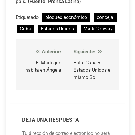
país.
(Fuente: Prensa Latina)
Etiquetado:
bloqueo económico
concejal
Cuba
Estados Unidos
Mark Conway
Anterior:
Siguiente:
Navegación
de
El Martí que
Entre Cuba y
habita en Ángela
Estados Unidos el
entradas
mismo Sol
DEJA UNA RESPUESTA
Tu dirección de correo electrónico no será