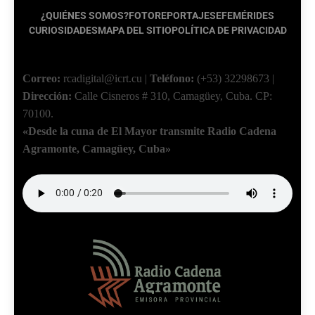
¿QUIÉNES SOMOS?
FOTOREPORTAJES
EFEMÉRIDES
CURIOSIDADES
MAPA DEL SITIO
POLÍTICA DE PRIVACIDAD
Correo:
rcadigital@icrt.cu
|
Teléfono:
(+53) 32298673
|
Dirección:
Calle Cisneros # 310, Camagüey, Cuba.
CP:
70100.
«Desde la cuna de El Mayor transmite Radio Cadena
Agramonte, Camagüey, Cuba»