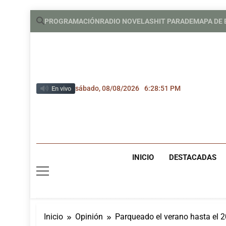
Saltar
PROGRAMACIÓN
RADIO NOVELAS
HIT PARADE
MAPA DE
al
contenido
sábado, 08/08/2026
6:28:52 PM
En vivo
INICIO
DESTACADAS
Inicio
Opinión
Parqueado el verano hasta el 2