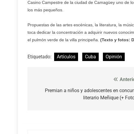
Casino Campestre de la ciudad de Camagüey uno de los p
los más pequeños.
Propuestas de las artes escénicas, la literatura, la músi
toca dedicar la concentración a adquirir nuevos conocim
el pulmón verde de la villa principeña.
(Texto y fotos:
Etiquetado:
Artículos
Cuba
Opinión
Anteri
Navegación
de
Premian a niños y adolescentes en concu
literario Meñique (+ Fot
entradas