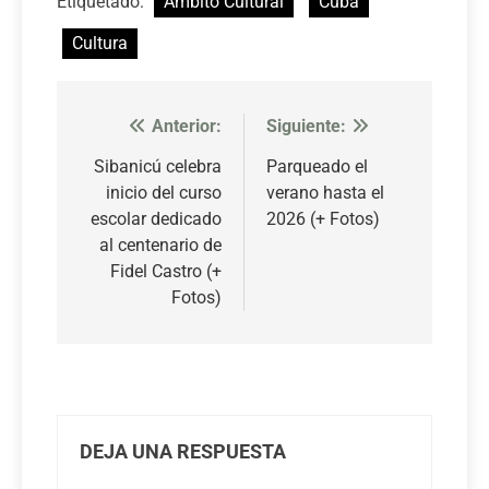
Etiquetado:
Ámbito Cultural
Cuba
Cultura
Anterior:
Siguiente:
Navegación
de
Sibanicú celebra
Parqueado el
inicio del curso
verano hasta el
entradas
escolar dedicado
2026 (+ Fotos)
al centenario de
Fidel Castro (+
Fotos)
DEJA UNA RESPUESTA