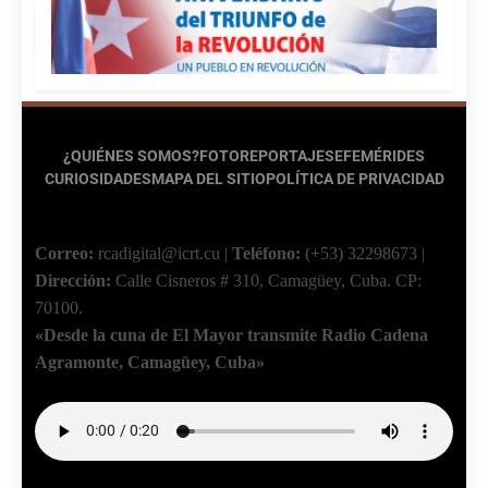
¿QUIÉNES SOMOS?
FOTOREPORTAJES
EFEMÉRIDES
CURIOSIDADES
MAPA DEL SITIO
POLÍTICA DE PRIVACIDAD
Correo:
rcadigital@icrt.cu
|
Teléfono:
(+53) 32298673
|
Dirección:
Calle Cisneros # 310, Camagüey, Cuba.
CP:
70100.
«Desde la cuna de El Mayor transmite Radio Cadena
Agramonte, Camagüey, Cuba»