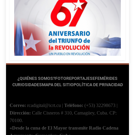
¿QUIÉNES SOMOS?
FOTOREPORTAJES
EFEMÉRIDES
CURIOSIDADES
MAPA DEL SITIO
POLÍTICA DE PRIVACIDAD
Correo:
rcadigital@icrt.cu
|
Teléfono:
(+53) 32298673
|
Dirección:
Calle Cisneros # 310, Camagüey, Cuba.
CP:
70100.
«Desde la cuna de El Mayor transmite Radio Cadena