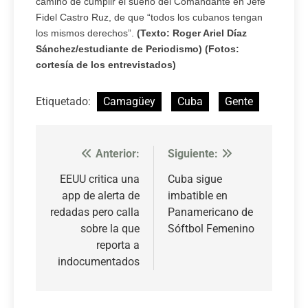
camino de cumplir el sueño del Comandante en Jefe
Fidel Castro Ruz, de que “todos los cubanos tengan
los mismos derechos”.
(Texto: Roger Ariel Díaz
Sánchez/estudiante de Periodismo) (Fotos:
cortesía de los entrevistados)
Etiquetado:
Camagüey
Cuba
Gente
Anterior:
Siguiente:
Navegación
de
EEUU critica una
Cuba sigue
app de alerta de
imbatible en
entradas
redadas pero calla
Panamericano de
sobre la que
Sóftbol Femenino
reporta a
indocumentados