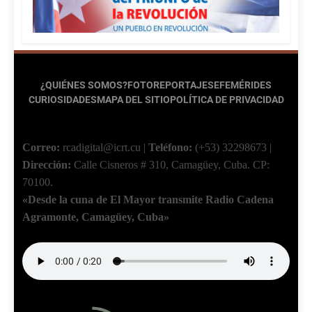
¿QUIÉNES SOMOS?
FOTOREPORTAJES
EFEMÉRIDES
CURIOSIDADES
MAPA DEL SITIO
POLÍTICA DE PRIVACIDAD
Correo:
rcadigital@icrt.cu
|
Teléfono:
(+53) 32298673
|
Dirección:
Calle Cisneros # 310, Camagüey, Cuba.
CP:
70100.
«Desde la cuna de El Mayor transmite Radio Cadena
Agramonte, Camagüey, Cuba»