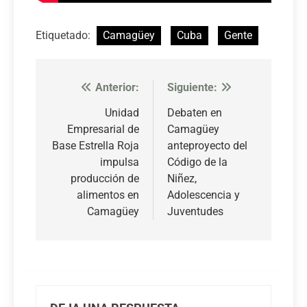
Etiquetado:
Camagüey
Cuba
Gente
Anterior:
Siguiente:
Navegación
de
Unidad
Debaten en
Empresarial de
Camagüey
entradas
Base Estrella Roja
anteproyecto del
impulsa
Código de la
producción de
Niñez,
alimentos en
Adolescencia y
Camagüey
Juventudes