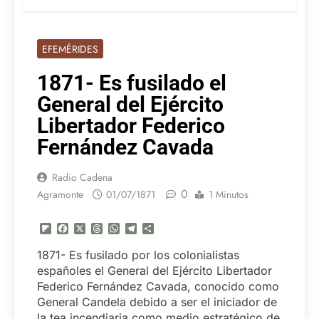
EFEMÉRIDES
1871- Es fusilado el
General del Ejército
Libertador Federico
Fernández Cavada
Radio Cadena
0
Agramonte
01/07/1871
1 Minutos
Flipboard
Facebook
X
Threads
WhatsApp
Telegram
Compartir
1871- Es fusilado por los colonialistas
españoles el General del Ejército Libertador
Federico Fernández Cavada, conocido como
General Candela debido a ser el iniciador de
la tea incendiaria como medio estratégico de