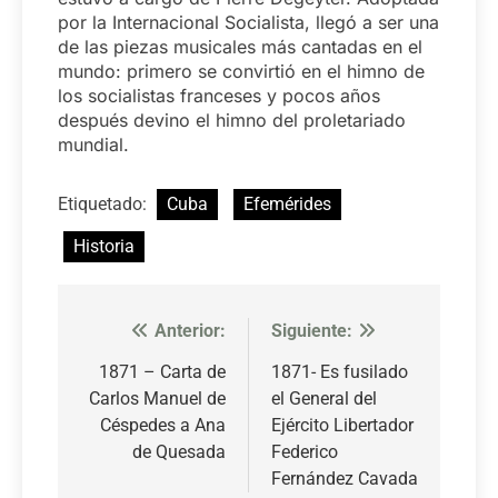
por la Internacional Socialista, llegó a ser una
de las piezas musicales más cantadas en el
mundo: primero se convirtió en el himno de
los socialistas franceses y pocos años
después devino el himno del proletariado
mundial.
Etiquetado:
Cuba
Efemérides
Historia
Anterior:
Siguiente:
Navegación
de
1871 – Carta de
1871- Es fusilado
Carlos Manuel de
el General del
entradas
Céspedes a Ana
Ejército Libertador
de Quesada
Federico
Fernández Cavada