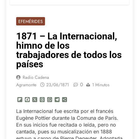
EFEMÉRIDES
1871 – La Internacional,
himno de los
trabajadores de todos los
países
Radio Cadena
0
Agramonte
23/06/1871
1 Minutos
Flipboard
Facebook
X
Threads
WhatsApp
Telegram
Compartir
La Internacional fue escrita por el francés
Eugène Pottier durante la Comuna de París.
En sus inicios fue recitada o leída, pero no
cantada, pues su musicalización en 1888
estuvo a cargo de Pierre Degeyter. Adoptada