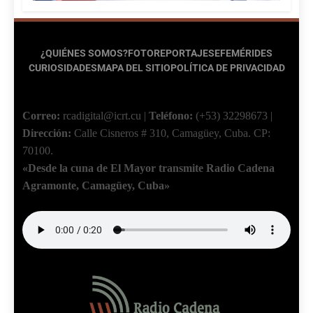
¿QUIÉNES SOMOS?
FOTOREPORTAJES
EFEMÉRIDES
CURIOSIDADES
MAPA DEL SITIO
POLÍTICA DE PRIVACIDAD
Correo:
rcadigital@icrt.cu
|
Teléfono:
(+53) 32298673
|
Dirección:
Calle Cisneros # 310, Camagüey, Cuba.
CP:
70100.
«Desde la cuna de El Mayor transmite Radio Cadena
Agramonte, Camagüey, Cuba»